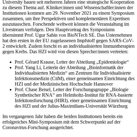
University bauen seit mehreren Jahren eine strategische Kooperation
zu diesem Thema auf. Kliniker:innen und Wissenschaftler:innen der
Institutionen kommen am 29. November 2021 zu einem Symposium
zusammen, um ihre Perspektiven und komplementären Expertisen
auszutauschen. Forschende weltweit können die Veranstaltung im
Livestream verfolgen. Den Hauptvortrag des Symposiums
übernimmt Prof. Ugur Sahin von BioNTech SE. Das Unternehmen
hat den ersten in der EU zugelassenen Impfstoff gegen SARS-CoV-
2 entwickelt. Zudem forscht es an individualisierten Immuntherapien
gegen Krebs. Das HZI wird von diesen Sprecher:innen vertreten:
Prof. Gérard Krause, Leiter der Abteilung „Epidemiologie“
Prof. Yang Li, Leiterin der Abteilung „Bioinformatik der
Individualisierten Medizin“ am Zentrum für Individualisierte
Infektionsmedizin (CiiM), einer gemeinsamen Einrichtung des
HZI und der Medizinischen Hochschule Hannover
Prof. Chase Beisel, Leiter der Forschungsgruppe „Biologie
Synthetischer RNA“ am Helmholtz-Institut für RNA-basierte
Infektionsforschung (HIRI), einer gemeinsamen Einrichtung
des HZI und der Julius-Maximilians-Universität Würzburg
Im vergangenen Jahr haben die beiden Institutionen bereits ein
erfolgreiches Mini-Symposium mit dem Schwerpunkt auf der
Coronavirus-Forschung ausgerichtet.