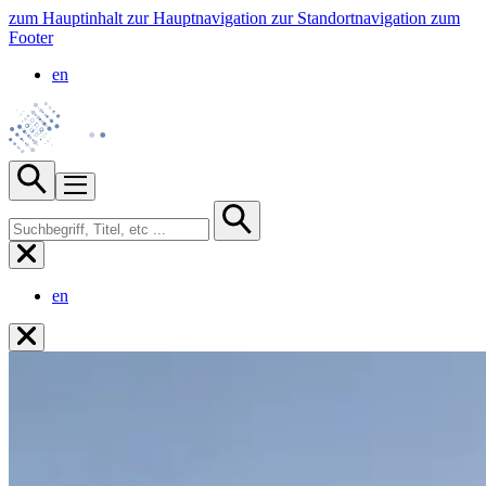
zum Hauptinhalt
zur Hauptnavigation
zur Standortnavigation
zum
Footer
en
en