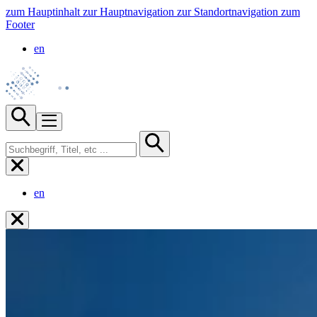
zum Hauptinhalt
zur Hauptnavigation
zur Standortnavigation
zum
Footer
en
en