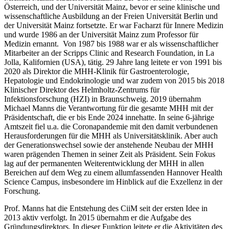
Österreich, und der Universität Mainz, bevor er seine klinische und
wissenschaftliche Ausbildung an der Freien Universität Berlin und
der Universität Mainz fortsetzte. Er war Facharzt für Innere Medizin
und wurde 1986 an der Universität Mainz zum Professor für
Medizin ernannt. Von 1987 bis 1988 war er als wissenschaftlicher
Mitarbeiter an der Scripps Clinic and Research Foundation, in La
Jolla, Kalifornien (USA), tätig. 29 Jahre lang leitete er von 1991 bis
2020 als Direktor die MHH-Klinik für Gastroenterologie,
Hepatologie und Endokrinologie und war zudem von 2015 bis 2018
Klinischer Direktor des Helmholtz-Zentrums für
Infektionsforschung (HZI) in Braunschweig. 2019 übernahm
Michael Manns die Verantwortung für die gesamte MHH mit der
Präsidentschaft, die er bis Ende 2024 innehatte. In seine 6-jährige
Amtszeit fiel u.a. die Coronapandemie mit den damit verbundenen
Herausforderungen für die MHH als Universitätsklinik. Aber auch
der Generationswechsel sowie der anstehende Neubau der MHH
waren prägenden Themen in seiner Zeit als Präsident. Sein Fokus
lag auf der permanenten Weiterentwicklung der MHH in allen
Bereichen auf dem Weg zu einem allumfassenden Hannover Health
Science Campus, insbesondere im Hinblick auf die Exzellenz in der
Forschung.
Prof. Manns hat die Entstehung des CiiM seit der ersten Idee in
2013 aktiv verfolgt. In 2015 übernahm er die Aufgabe des
Gründungsdirektors. In dieser Funktion leitete er die Aktivitäten des