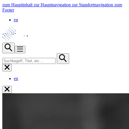
zum Hauptinhalt
zur Hauptnavigation
zur Standortnavigation
zum
Footer
en
en