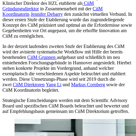
Klinischer Direktor des HZI, etablierte als
CiiM
Gründungsdirektor
in Zusammenarbeit mit der
CiiM
Koordinatorin
Jennifer Debarry
den zunächst virtuellen Verbund. In
dieser ersten Stufe der Etablierung wurde das zugrundeliegende
Konzept des CiiM präzisiert und optimal an die Erfordernisse sowie
Gegebenheiten vor Ort angepasst, um die erhoffte Innovation am
CiiM zu ermöglichen.
In der derzeit laufenden zweiten Stufe der Etablierung des CiiM
wird der avisierte systematische Workflow mit Hilfe der bereits
bestehenden
CiiM Gruppen
aufgebaut und schließlich im neu
entstehenden Forschungsgebäude in Hannover angesiedelt. Hierbei
stehen konkrete Projekte im Vordergrund, anhand welcher
exemplarisch die verschiedenen Aspekte beleuchtet und etabliert
werden. Diese Umsetzungs-Phase wird seit 2019 durch die
zwei
CiiM Direktoren
Yang Li
und
Markus Cornberg
sowie der
CiiM Koordinatorin begleitet.
Strategische Entscheidungen werden mit dem Scientific Advisory
Board und spezifischen CiiM Boards beleuchtet und bewertet und
auf Empfehlungsbasis gemeinsam im CiiM Direktorium getroffen.