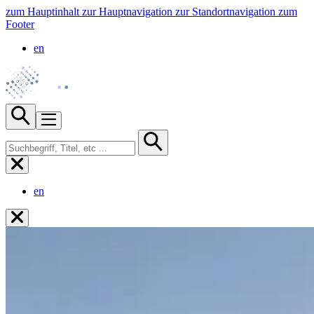
zum Hauptinhalt
zur Hauptnavigation
zur Standortnavigation
zum
Footer
en
en